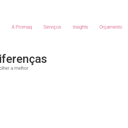
e
A Promaq
Serviços
Insights
Orçamento
diferenças
lher a melhor.