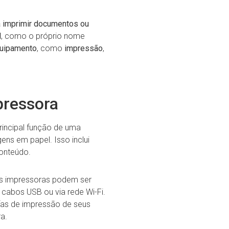
ra imprimir documentos ou
l
, como o próprio nome
quipamento
, como
impressão
,
pressora
rincipal função de uma
ns em papel. Isso inclui
conteúdo.
s impressoras podem ser
cabos USB ou via rede Wi-Fi.
fas de impressão de seus
a.