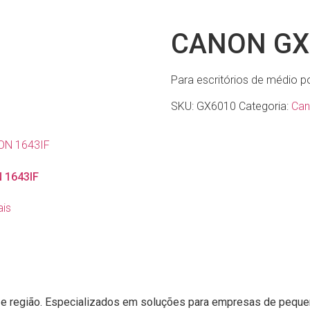
HOME
A PROMAQ
SERV
CANON GX
Para escritórios de médio p
SKU:
GX6010
Categoria:
Can
 1643IF
ais
e região
. Especializados em soluções para empresas de peque