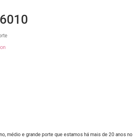
IÇOS
INSIGHTS
ORÇAMENTO
6010
orte
on
no, médio e grande porte que estamos há mais de 20 anos no