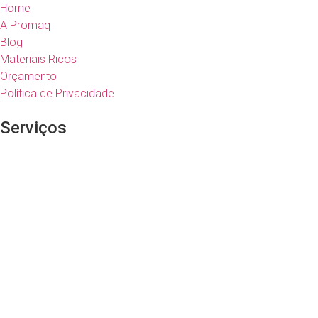
Home
A Promaq
Blog
Materiais Ricos
Orçamento
Política de Privacidade
Serviços
Outsourcing de Impressão
Assistência Técnica
Venda de Suprimentos
Venda de Impressoras
Manutenção de Impressoras e Suprimentos
Soluções em TI
Contato
Rua das Figueiras, nº 2.751 - Bairro Campestre - Santo
André - São Paulo, Brasil
(11) 3705-3799